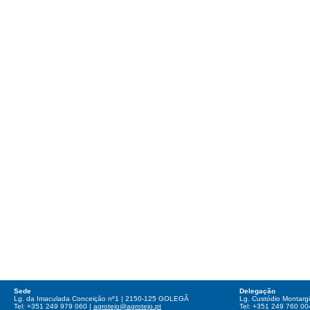
Sede
Delegação
Lg. da Imaculada Conceição nº1 | 2150-125 GOLEGÃ
Lg. Custódio Montar
Tel: +351 249 979 060 |
agrotejo@agrotejo.pt
Tel: +351 249 760 00