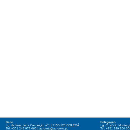
Sede
Delegação
Lg. da Imaculada Conceição nº1 | 2150-125 GOLEGÃ
Lg. Custódio Montar
Tel: +351 249 979 060 |
agrotejo@agrotejo.pt
Tel: +351 249 760 00