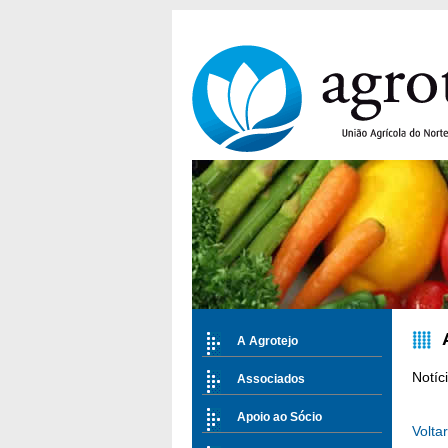
A Agrotejo
Notíc
Associados
Apoio ao Sócio
Voltar