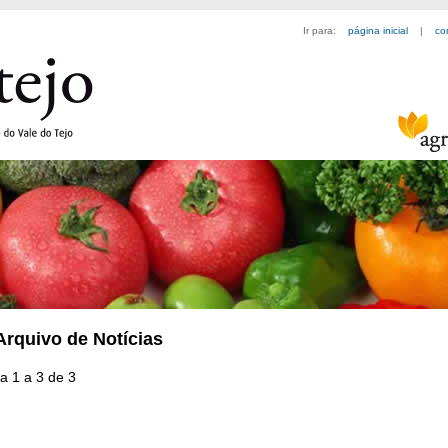
Ir para:
página inicial
|
co
Arquivo de Notícias
ia 1 a 3 de 3