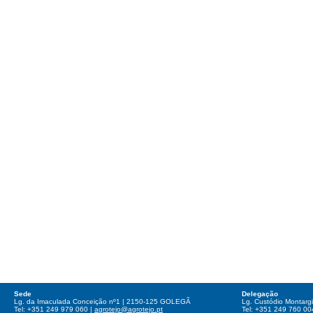
Sede
Delegação
Lg. da Imaculada Conceição nº1 | 2150-125 GOLEGÃ
Lg. Custódio Montar
Tel: +351 249 979 060 |
agrotejo@agrotejo.pt
Tel: +351 249 760 00