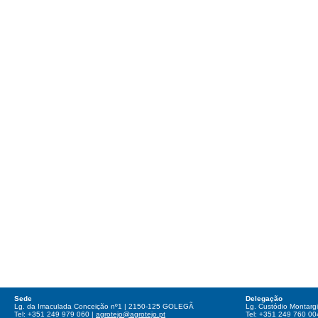
Sede
Delegação
Lg. da Imaculada Conceição nº1 | 2150-125 GOLEGÃ
Lg. Custódio Montar
Tel: +351 249 979 060 |
agrotejo@agrotejo.pt
Tel: +351 249 760 00