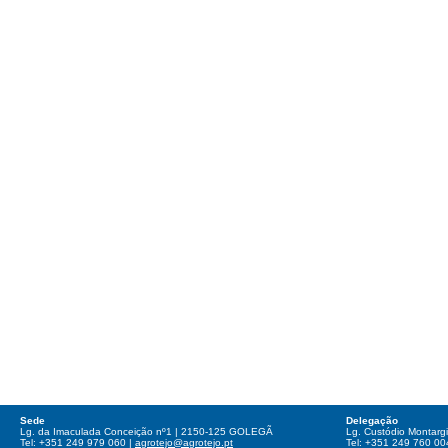
Sede
Delegação
Lg. da Imaculada Conceição nº1 | 2150-125 GOLEGÃ
Lg. Custódio Montar
Tel: +351 249 979 060 |
agrotejo@agrotejo.pt
Tel: +351 249 760 00